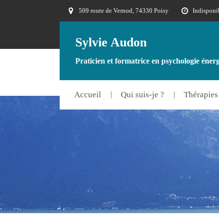
509 route de Vernod, 74330 Poisy
Indisponi
Sylvie Audon
Praticien et formatrice en psychologie éne
Accueil
Qui suis-je ?
Thérapies