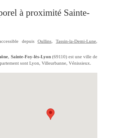
orel à proximité Sainte-
accessible depuis
Oullins
,
Tassin-la-Demi-Lune
,
hône
,
Sainte-Foy-lès-Lyon
(69110) est une ville de
épartement sont Lyon, Villeurbanne, Vénissieux.