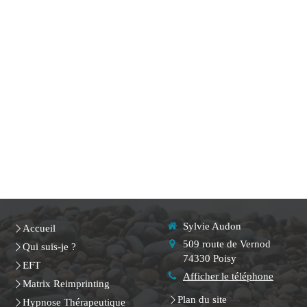
Sylvie Audon
Accueil
509 route de Vernod
Qui suis-je ?
74330
Poisy
EFT
Afficher le téléphone
Matrix Reimprinting
Plan du site
Hypnose Thérapeutique