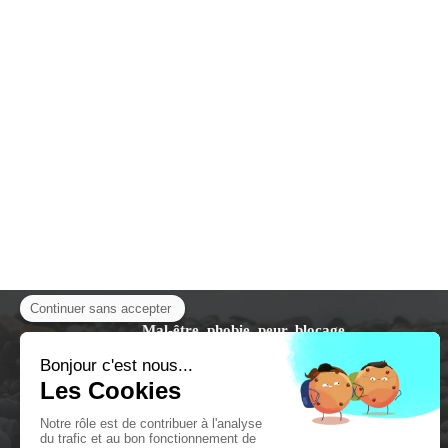
Mal-être, phobie, peur, blocage
pyschologique, traumatisme
? Les pratiques
de psychologie énergétique EFT ou
hypnose thérapeutique disposent de
techniques dédiées.