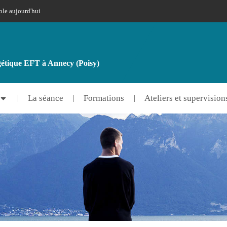
ble aujourd'hui
rgétique EFT à Annecy (Poisy)
La séance
Formations
Ateliers et supervision