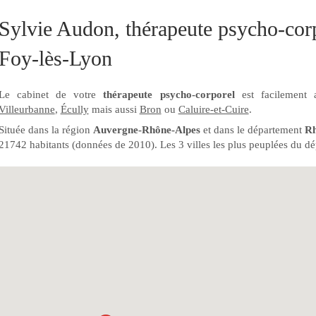
Sylvie Audon, thérapeute psycho-corp
Foy-lès-Lyon
Le cabinet de votre
thérapeute psycho-corporel
est facilement 
Villeurbanne
,
Écully
mais aussi
Bron
ou
Caluire-et-Cuire
.
Située dans la région
Auvergne-Rhône-Alpes
et dans le département
R
21742 habitants (données de 2010). Les 3 villes les plus peuplées du d