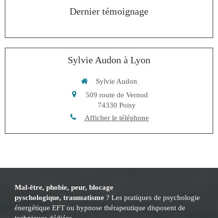
Dernier témoignage
Sylvie Audon à Lyon
Sylvie Audon
509 route de Vernod
74330
Poisy
Afficher le téléphone
Mal-être, phobie, peur, blocage
pyschologique, traumatisme
? Les pratiques de psychologie
énergétique EFT ou hypnose thérapeutique disposent de